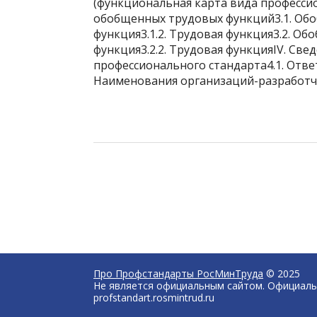
(функциональная карта вида профессио
обобщенных трудовых функций3.1. Обо
функция3.1.2. Трудовая функция3.2. Об
функция3.2.2. Трудовая функцияIV. Све
профессионального стандарта4.1. Отве
Наименования организаций-разработ
Про Профстандарты РосМинТруда
© 2025
Не является официальным сайтом. Официаль
profstandart.rosmintrud.ru