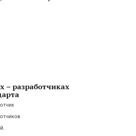
х – разработчиках
дарта
ботчик
ботчиков
й.