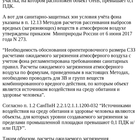
участка, на котором расположен объект ОНВ, превышает 0,1
ПДК.
А вот для санитарно-защитных зон условия учёта фона
указаны в п. 12.13 Методов расчетов рассеивания выбросов
вредных (загрязняющих) веществ в атмосферном воздухе
утверждены приказом Минприроды России от 6 июня 2017
года N 273.
“Необходимость обоснования ориентировочного размера СЗЗ
расчетами ожидаемого загрязнения атмосферного воздуха с
учетом фона регламентирована требованиями санитарных
правил. Расчеты ожидаемого загрязнения атмосферного
воздуха по формулам, приведенным в настоящих Методах,
необходимо проводить для ЗВ и групп веществ
комбинированного вредного действия, по которым объект
является источником воздействия на среду обитания и
здоровье человека”.
Согласно п. 1.2 СанПиН 2.2.1/2.1.1.1200-032 “Источниками
воздействия на среду обитания и здоровье человека являются
объекты, для которых уровни создаваемого загрязнения за
пределами промышленной площадки превышают 0,1 ПДК и/
или ПДУ”.
Таким образом, расчеты ожидаемого загрязнения