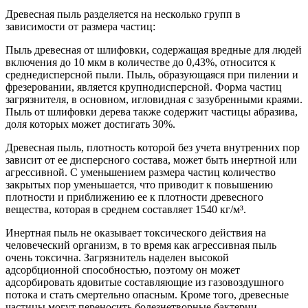
Древесная пыль разделяется на несколько групп в
зависимости от размера частиц:
Пыль древесная от шлифовки, содержащая вредные для людей
включения до 10 мкм в количестве до 0,43%, относится к
среднедисперсной пыли. Пыль, образующаяся при пилении и
фрезеровании, является крупнодисперсной. Форма частиц
загрязнителя, в основном, игловидная с зазубренными краями.
Пыль от шлифовки дерева также содержит частицы абразива,
доля которых может достигать 30%.
Древесная пыль, плотность которой без учета внутренних пор
зависит от ее дисперсного состава, может быть инертной или
агрессивной. С уменьшением размера частиц количество
закрытых пор уменьшается, что приводит к повышению
плотности и приближению ее к плотности древесного
вещества, которая в среднем составляет 1540 кг/м³.
Инертная пыль не оказывает токсического действия на
человеческий организм, в то время как агрессивная пыль
очень токсична. Загрязнитель наделен высокой
адсорбционной способностью, поэтому он может
адсорбировать ядовитые составляющие из газовоздушного
потока и стать смертельно опасным. Кроме того, древесные
частицы могут переносить болезнетворные бактерии.