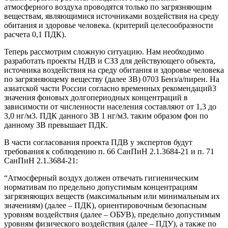
атмосферного воздуха проводятся только по загрязняющим
веществам, являющимися источниками воздействия на среду
обитания и здоровье человека. (критерий целесообразности
расчета 0,1 ПДК).
Теперь рассмотрим сложную ситуацию. Нам необходимо
разработать проекты НДВ и СЗЗ для действующего объекта,
источника воздействия на среду обитания и здоровье человека
по загрязняющему веществу (далее ЗВ) 0703 Бенз/а/пирен. На
азиатской части России согласно временных рекомендаций3
значения фоновых долгопериодных концентраций в
зависимости от численности населения составляют от 1,3 до
3,0 нг/м3. ПДК данного ЗВ 1 нг/м3. таким образом фон по
данному ЗВ превышает ПДК.
В части согласования проекта ПДВ у экспертов будут
требования к соблюдению п. 66 СанПиН 2.1.3684-21 и п. 71
СанПиН 2.1.3684-21:
“Атмосферный воздух должен отвечать гигиеническим
нормативам по предельно допустимым концентрациям
загрязняющих веществ (максимальным или минимальным их
значениям) (далее – ПДК), ориентировочным безопасным
уровням воздействия (далее – ОБУВ), предельно допустимым
уровням физического воздействия (далее – ПДУ), а также по